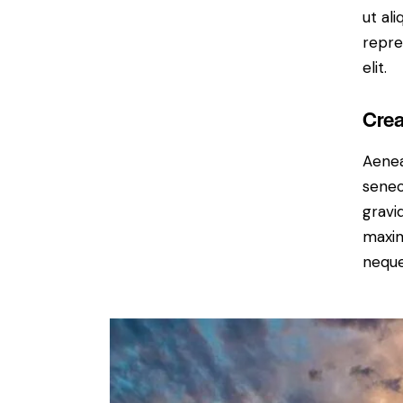
ut al
repre
elit.
Crea
Aenea
senec
gravid
maxim
neque