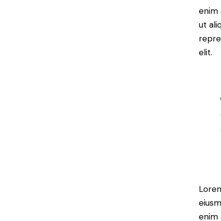
enim 
ut al
repre
elit.
Lorem
eiusm
enim 