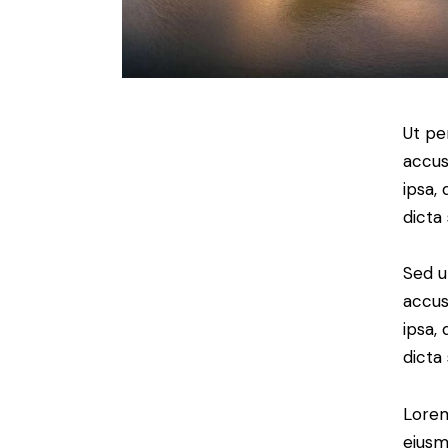
Ut pe
accus
ipsa,
dicta
Sed u
accus
ipsa,
dicta
Lorem
eiusm