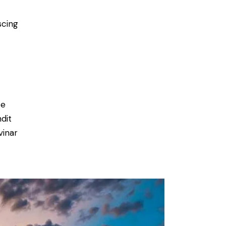
scing
e
ce
ndit
vinar