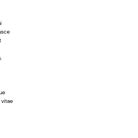
i
Fusce
t
,
ue
 vitae