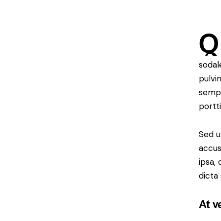
Q
sodal
pulvi
sempe
portt
Sed u
accus
ipsa,
dicta
At v