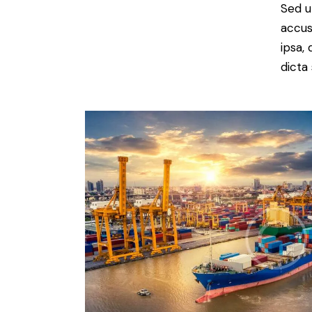
Sed u
accus
ipsa,
dicta 