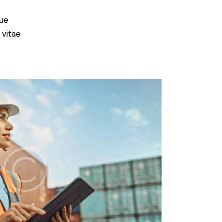
ue
 vitae