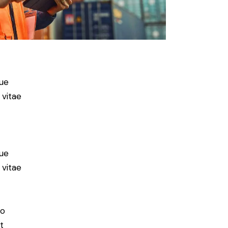
ue
 vitae
ue
 vitae
do
t