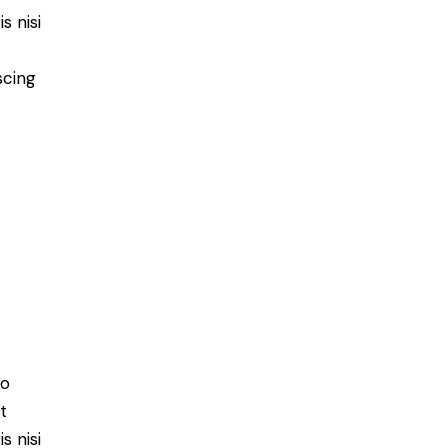
s nisi
scing
do
t
s nisi